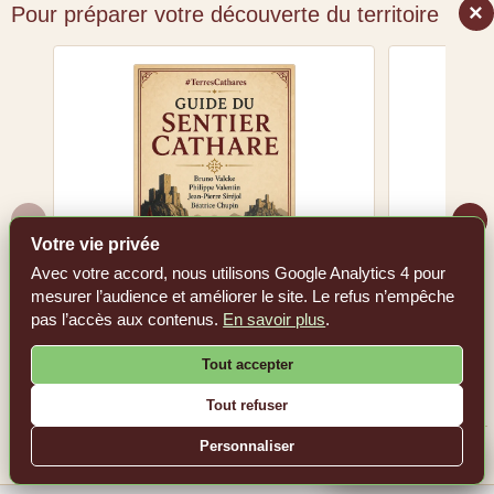
×
Pour préparer votre découverte du territoire
‹
›
Votre vie privée
Avec votre accord, nous utilisons Google Analytics 4 pour
mesurer l’audience et améliorer le site. Le refus n’empêche
Guide du Sentier cathare
Les 36 c
pas l’accès aux contenus.
En savoir plus
.
Voir le livre sur Amazon.fr
Tout accepter
Voir l
Tout refuser
Personnaliser
En tant que Partenaire Amazon, #TerresCathares réalise un bénéfice sur les achats
remplissant les conditions requises.