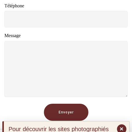
Téléphone
Message
Create awesome websites!
Create awesome websites!
Envoyer
×
Pour découvrir les sites photographiés