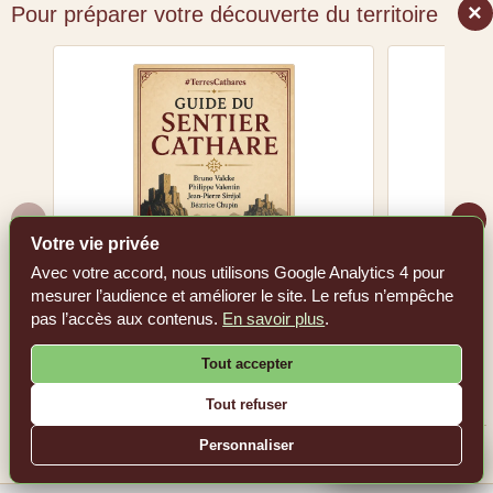
×
Pour préparer votre découverte du territoire
‹
›
Votre vie privée
Avec votre accord, nous utilisons Google Analytics 4 pour
mesurer l’audience et améliorer le site. Le refus n’empêche
Guide du Sentier cathare
Les 36 c
pas l’accès aux contenus.
En savoir plus
.
Voir le livre sur Amazon.fr
Tout accepter
Voir l
Tout refuser
Personnaliser
En tant que Partenaire Amazon, #TerresCathares réalise un bénéfice sur les achats
remplissant les conditions requises.