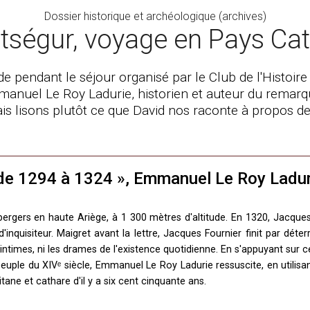
Dossier historique et archéologique (archives)
ségur, voyage en Pays Ca
 pendant le séjour organisé par le Club de l'Histoire
nuel Le Roy Ladurie, historien et auteur du remarqu
is lisons plutôt ce que David nos raconte à propos d
n de 1294 à 1324 », Emmanuel Le Roy Ladur
 bergers en haute Ariège, à 1 300 mètres d'altitude. En 1320, Jacque
'inquisiteur. Maigret avant la lettre, Jacques Fournier finit par déterr
s intimes, ni les drames de l'existence quotidienne. En s'appuyant sur
euple du XIVᵉ siècle, Emmanuel Le Roy Ladurie ressuscite, en utilisa
itane et cathare d'il y a six cent cinquante ans.