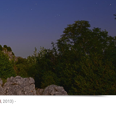
l
, 2013) -