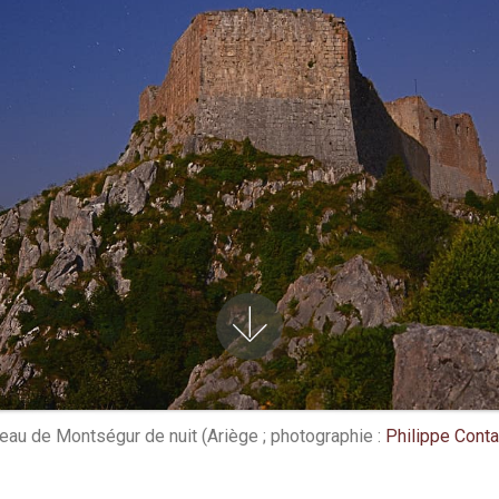
e awesome websites!
teau de Montségur de nuit (Ariège ; photographie :
Philippe Conta