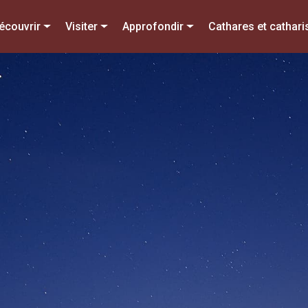
écouvrir
Visiter
Approfondir
Cathares et cathar