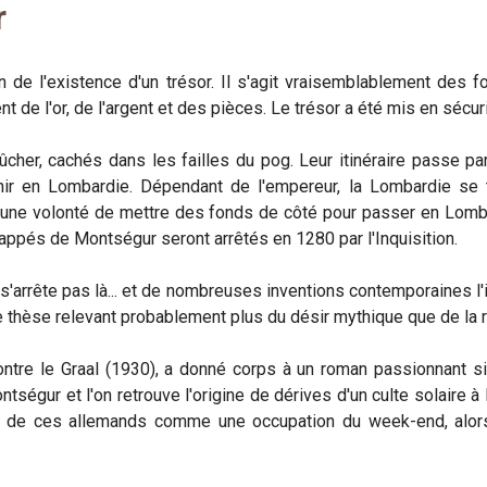
r
ion de l'existence d'un trésor. Il s'agit vraisemblablement des
nt de l'or, de l'argent et des pièces. Le trésor a été mis en sécur
her, cachés dans les failles du pog. Leur itinéraire passe par 
inir en Lombardie. Dépendant de l'empereur, la Lombardie se 
oir une volonté de mettre des fonds de côté pour passer en Lomb
appés de Montségur seront arrêtés en 1280 par l'Inquisition.
 s'arrête pas là... et de nombreuses inventions contemporaines l'
 thèse relevant probablement plus du désir mythique que de la ré
ntre le Graal (1930), a donné corps à un roman passionnant si i
égur et l'on retrouve l'origine de dérives d'un culte solaire à M
s de ces allemands comme une occupation du week-end, alors q