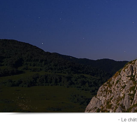
Creat
- Le châ