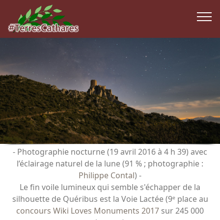
Create awesome websites!
- Photographie nocturne (19 avril 2016 à 4 h 39) avec
l’éclairage naturel de la lune (91 % ; photographie :
Philippe Contal
) -
Le fin voile lumineux qui semble s'échapper de la
silhouette de Quéribus est la Voie Lactée (9ᵉ place au
concours Wiki Loves Monuments 2017
sur 245 000