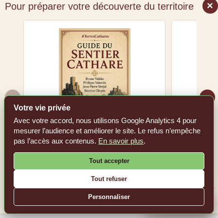
×
Pour préparer votre découverte du territoire
‹
›
Votre vie privée
Avec votre accord, nous utilisons Google Analytics 4 pour
mesurer l’audience et améliorer le site. Le refus n’empêche
Guide du Sentier cathare
Les 36 c
pas l’accès aux contenus.
En savoir plus
.
Voir le livre sur Amazon.fr
Tout accepter
Voir l
Tout refuser
Personnaliser
En tant que Partenaire Amazon, #TerresCathares réalise un bénéfice sur les achats
remplissant les conditions requises.