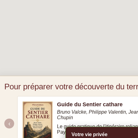
Pour préparer votre découverte du terr
Guide du Sentier cathare
Bruno Valcke, Philippe Valentin, Jean
Chupin
‹
Le guide pratique de l'itinéraire relia
Pays cathare.
Votre vie privée