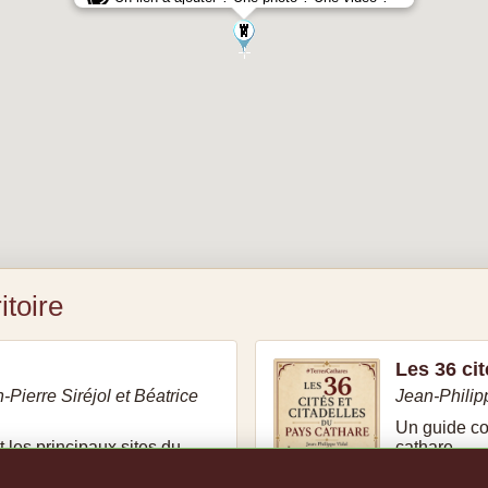
itoire
Les 36 cit
-Pierre Siréjol et Béatrice
Jean-Philip
Un guide con
nt les principaux sites du
cathare.
Voir le liv