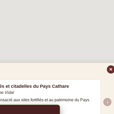
×
és et citadelles du Pays Cathare
pe Vidal
sacré aux sites fortifiés et au patrimoine du Pays
›
re sur Amazon.fr