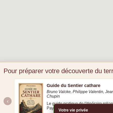
Pour préparer votre découverte du terr
Guide du Sentier cathare
Bruno Valcke, Philippe Valentin, Jean
Chupin
‹
Le guide pratique de l'itinéraire relia
Pays cathare.
Votre vie privée