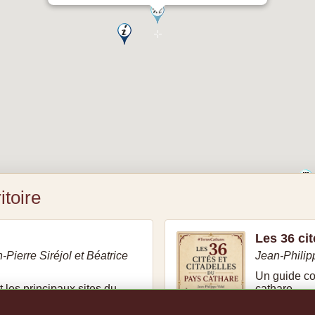
itoire
Les 36 cit
-Pierre Siréjol et Béatrice
Jean-Philip
Un guide con
nt les principaux sites du
cathare.
Voir le liv