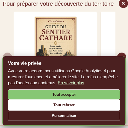
×
Pour préparer votre découverte du territoire
‹
›
Votre vie privée
Avec votre accord, nous utilisons Google Analytics 4 pour
mesurer l’audience et améliorer le site. Le refus n’empêche
Guide du Sentier cathare
Les 36 c
pas l’accès aux contenus.
En savoir plus
.
Voir le livre sur Amazon.fr
Tout accepter
Voir l
Tout refuser
Personnaliser
En tant que Partenaire Amazon, #TerresCathares réalise un bénéfice sur les achats
remplissant les conditions requises.