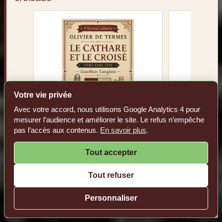
#TerresCathares est une marque déposée (INPI
n° 4234900)
‹
›
Éditeur : iSDO - 7, avenue du Mas Rouge - 34670
Votre vie privée
Baillargues - Occitanie - France
Avec votre accord, nous utilisons Google Analytics 4 pour
RCS Montpellier n° 428 671 804
mesurer l’audience et améliorer le site. Le refus n’empêche
Olivier de Termes : le
Le dernie
pas l’accès aux contenus.
En savoir plus
.
Responsable de la publication :
Philippe Contal
|
cathare et le croisé (vers
Pèi
contact@cathares.org
1200-1274)
Voir le li
Tout accepter
Voir le livre sur Amazon.fr
Tout refuser
Tous droits réservés depuis 1996
Create awesome websites!
®
®
®
®
iSDO
|
#TerresCathares
|
#TerritoireDigital
|
Senkōra
|
ipgarde
|
Mnemory
Personnaliser
En tant que Partenaire Amazon, #TerresCathares réalise un bénéfice sur les achats
remplissant les conditions requises.